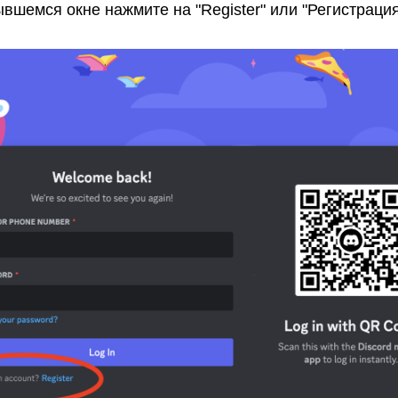
ывшемся окне нажмите на "Register" или "Регистраци