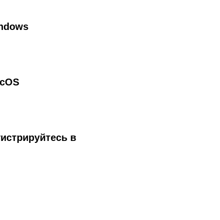
indows
acOS
гистрируйтесь в