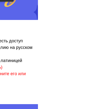
есть доступ
илию на русском
 латиницей
ь)
ните его или